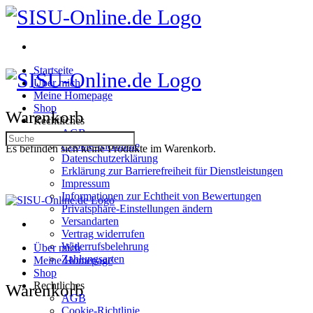
Seitenmenü
umklappen
Startseite
Über mich
Meine Homepage
Shop
Warenkorb
Rechtliches
AGB
Suche
Cookie-Richtlinie
Es befinden sich keine Produkte im Warenkorb.
nach:
Datenschutzerklärung
Erklärung zur Barrierefreiheit für Dienstleistungen
Impressum
Informationen zur Echtheit von Bewertungen
Privatsphäre-Einstellungen ändern
Versandarten
Vertrag widerrufen
Widerrufsbelehrung
Über mich
Zahlungsarten
Meine Homepage
Shop
Mehr
Rechtliches
Warenkorb
Optionen
AGB
Cookie-Richtlinie